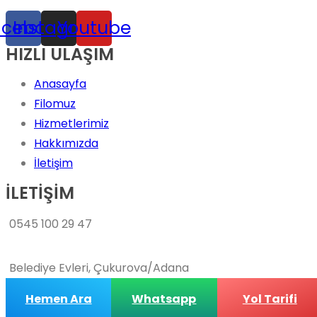
acebook
Instagram
Youtube
HIZLI ULAŞIM
Anasayfa
Filomuz
Hizmetlerimiz
Hakkımızda
İletişim
İLETİŞİM
0545 100 29 47
Belediye Evleri, Çukurova/Adana
Hemen Ara
Whatsapp
Yol Tarifi
Copyright © 2026 Axis Oto Kiralama | Created by
heskan