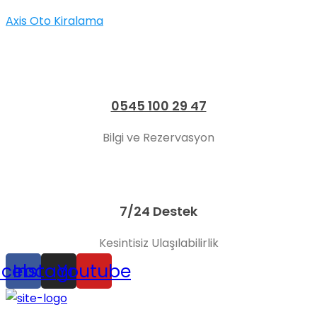
Axis Oto Kiralama
0545 100 29 47
Bilgi ve Rezervasyon
7/24 Destek
Kesintisiz Ulaşılabilirlik
acebook
Instagram
Youtube