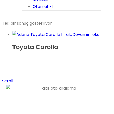
ürün
1
Otomatik
1
ürün
Tek bir sonuç gösteriliyor
Devamını oku
Toyota Corolla
Scroll